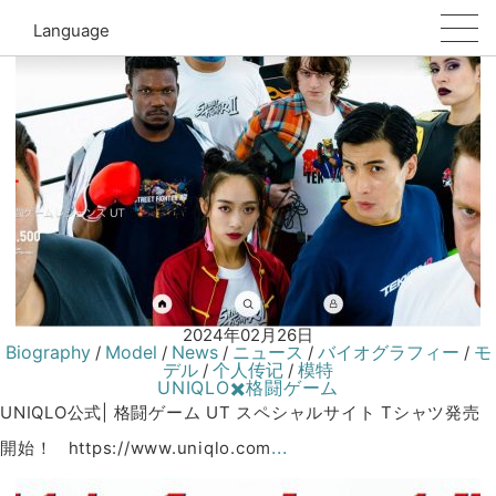
UNIQLO
Language
2024年02月26日
Biography
Model
News
ニュース
バイオグラフィー
モ
/
/
/
/
/
デル
个人传记
模特
/
/
UNIQLO✖️格闘ゲーム
UNIQLO公式| 格闘ゲーム UT スペシャルサイト Tシャツ発売
...
開始！ https://www.uniqlo.com