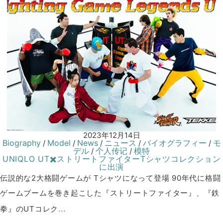
2023年12月14日
Biography
Model
News
ニュース
バイオグラフィー
モ
/
/
/
/
/
デル
个人传记
模特
/
/
UNIQLO UT✖️ストリートファイターTシャツコレクション
に出演
伝説的な2大格闘ゲームが Tシャツになって登場 90年代に格闘
ゲームブームを巻き起こした『ストリートファイター』、『鉄
...
拳』のUTコレク