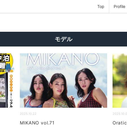
Top
Profile
モデル
2025.10.22
2025.10.
MIKANO vol.71
Orat