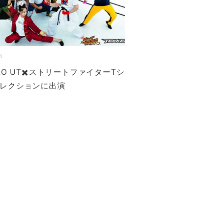
4
QLO UT✖️ストリートファイターTシ
レクションに出演