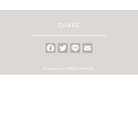
SHARE
Facebook
Twitter
Line
Email
© Speedy,Inc. All Rights Reserved.