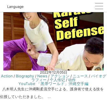
黒帯ワールド
Language
2022年12月05日
Action
Biography
News
アクション
ニュース
バイオグ
/
/
/
/
/
ラフィー
个人传记
动作
/
/
YouTube 「黒帯ワールド」沖縄空手編
八木明人先生に沖縄剛柔流空手による、護身術で使える技を
...
伝授していただきました。