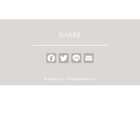
SHARE
Facebook
Twitter
Line
Email
© Speedy,Inc. All Rights Reserved.