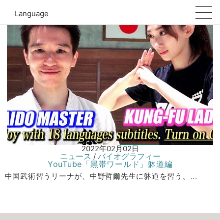
躰道
Language
2022年02月02日
ニュース
バイオグラフィー
/
YouTube「黒帯ワールド」躰道編
...
中国武術習うリーナが、中野哲爾先生に躰道を習う。