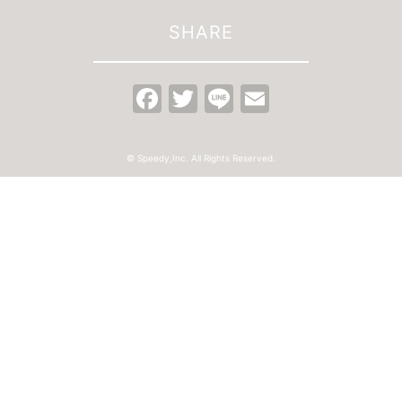
SHARE
Facebook
Twitter
Line
Email
© Speedy,Inc. All Rights Reserved.