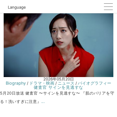
健査官
Language
2026年05月20日
Biography
ドラマ・映画
ニュース
バイオグラフィー
/
/
/
健査官 サインを見逃すな
5月20日放送 健査官 〜サインを見逃すな〜 『肌のバリアを守
...
る！洗いすぎに注意』