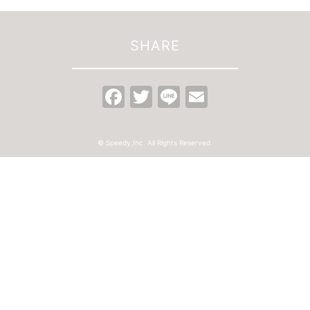
SHARE
Facebook
Twitter
Line
Email
© Speedy,Inc. All Rights Reserved.