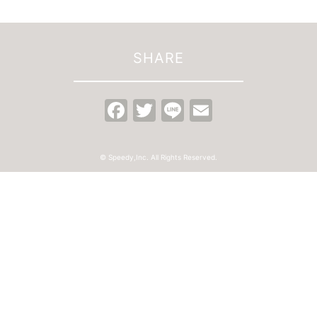
SHARE
Facebook
Twitter
Line
Email
© Speedy,Inc. All Rights Reserved.