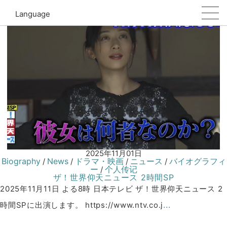
仰天ニュース
Language
2025年11月01日
Biography
News
ドラマ・映画
ニュース
バイオグラフィ
/
/
/
/
ー
个人传记
/
ザ！世界仰天ニュース 2時間SP
2025年11月11日 よる8時 日本テレビ ザ！世界仰天ニュース 2
...
時間SPに出演します。 https://www.ntv.co.j